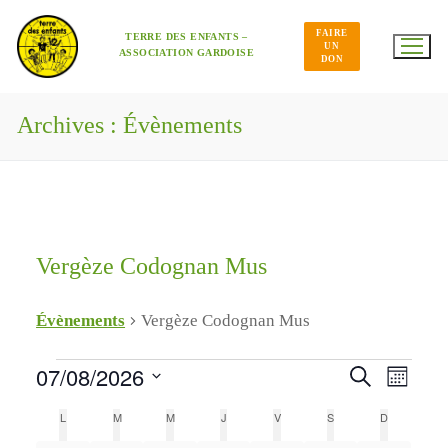
Aller
au
FAIRE
contenu
TERRE DES ENFANTS –
UN
ASSOCIATION GARDOISE
DON
Archives :
Évènements
Vergèze Codognan Mus
Évènements
Vergèze Codognan Mus
Navig
Évènements
07/08/2026
Recherche
Recherche
de
Mois
et
Sélectionnez
vues
une
Évène
Calendrier
L
LUNDI
M
MARDI
M
MERCREDI
J
JEUDI
V
VENDREDI
S
SAMEDI
D
DIMANCHE
navigation
date.
de