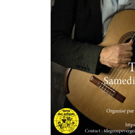
Mme P
ou nous
contac
Lecte
vidéo