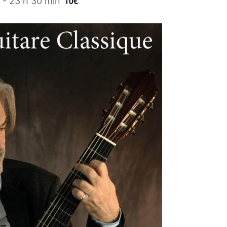
10€
-
23 h 30 min
one à Tamatave : mobilisons-nous !
der nos enfants, nos salariés, nos centres en détresse suite au
e, Terre des enfants lance une campagne de dons:
//www.helloasso.com/associations/association-gardoise-terre-d
s/formulaires/5
ouvez aussi envoyer un chèque à l’ordre de Terre des Enfants