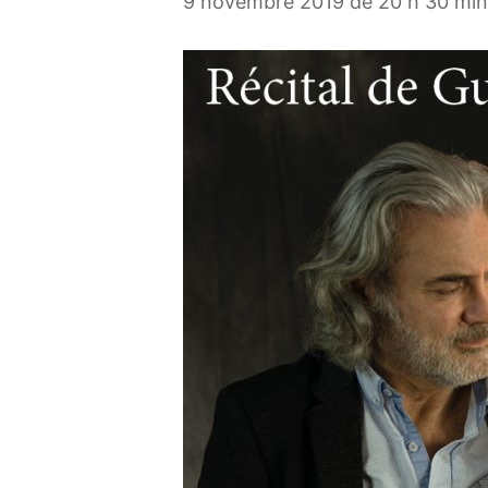
9 novembre 2019 de 20 h 30 min
Cycl
Pour ai
cyclon
https:
enfant
Vous p