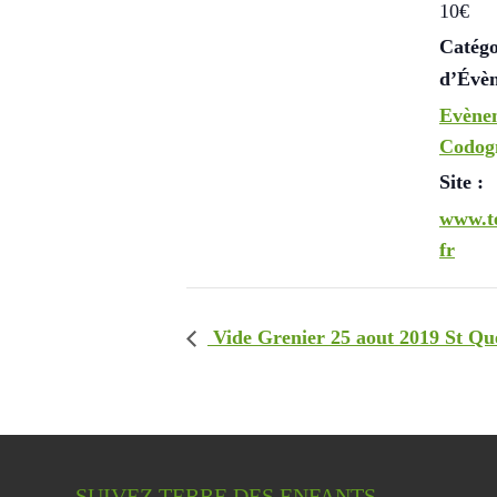
10€
Catégo
d’Évè
Evène
Codog
Site :
www.te
fr
Vide Grenier 25 aout 2019 St Qu
SUIVEZ TERRE DES ENFANTS