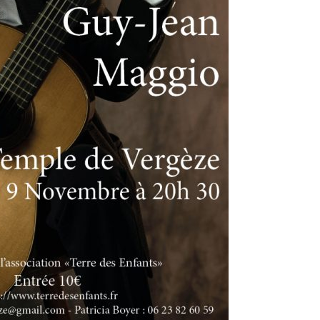
oulet, 165 rue Jean Monnet, 30310 VERGEZE
 réclamer un rib si vous souhaitez faire un virement ( à
t@terredesenfants.fr)
ur