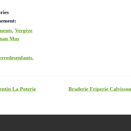
ries
nement:
ments
,
Vergèze
nan Mus
rredesenfants.
entin La Poterie
Braderie Friperie Calviss