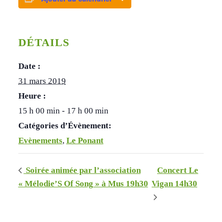
DÉTAILS
Date :
31 mars 2019
Heure :
15 h 00 min - 17 h 00 min
Catégories d’Évènement:
Evènements
,
Le Ponant
Soirée animée par l’association
Concert Le
« Mélodie’S Of Song » à Mus 19h30
Vigan 14h30