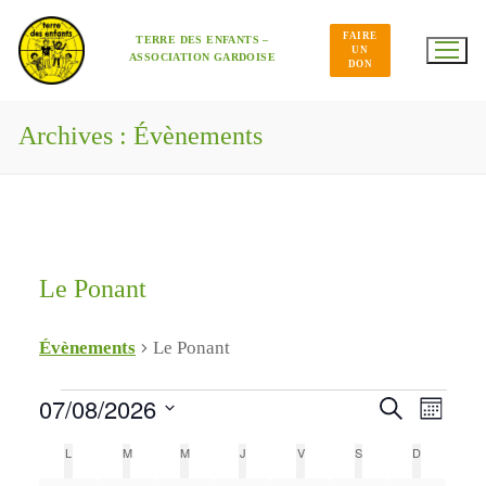
Aller
au
FAIRE
contenu
TERRE DES ENFANTS –
UN
ASSOCIATION GARDOISE
DON
Archives :
Évènements
Le Ponant
Évènements
Le Ponant
Navig
Évènements
07/08/2026
Recherche
Recherche
de
Mois
et
Sélectionnez
vues
une
Évène
Calendrier
L
LUNDI
M
MARDI
M
MERCREDI
J
JEUDI
V
VENDREDI
S
SAMEDI
D
DIMANCHE
navigation
date.
de