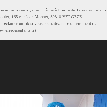
ouvez aussi envoyer un chèque à l’ordre de Terre des Enfants
oulet, 165 rue Jean Monnet, 30310 VERGEZE
 réclamer un rib si vous souhaitez faire un virement ( à
t@terredesenfants.fr)
ur
 10 mois, de la
formation de l’école professionnelle FAV
(Fe
oupé l’ensemble des élèves et leurs professeurs en présence de
 de remise à niveau ainsi qu’une formation professionnelle po
pérant que s’ouvrent pour elles les portes de la restauration et
ussite de ces jeunes qui, grâce à cette école, vont pouvoir accé