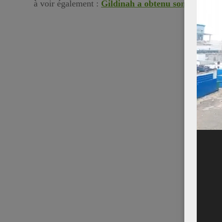
à voir également :
Gildinah a obtenu son diplôme