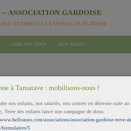
 – ASSOCIATION GARDOISE
IAT ET DIRECT À L'ENFANCE EN DÉTRESSE
AGIR AVEC NOUS
ACTUALITÉS
one à Tamatave : mobilisons-nous !
der nos enfants, nos salariés, nos centres en détresse suite au
e, Terre des enfants lance une campagne de dons:
//www.helloasso.com/associations/association-gardoise-terre-d
s/formulaires/5