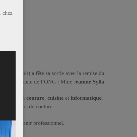
, chez
mme à Venir) a fêté sa sortie avec la remise du
 la représentante de l’ONG : Mme J
eanine Sylla
.
lyvalente en
couture
,
cuisine
et
informatique
.
 des ateliers de couture.
der à un avenir professionnel.