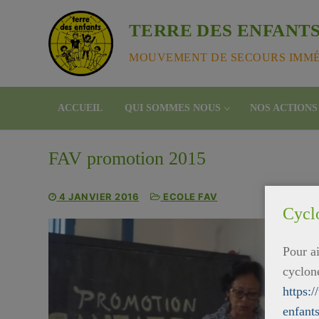
Aller
au
TERRE DES ENFANTS
contenu
MOUVEMENT DE SECOURS IMMÉD
ACCUEIL
QUI SOMMES NOUS
NOS ACTIONS
FAV promotion 2015
4 JANVIER 2016
ECOLE FAV
Cycl
Pour ai
cyclon
https:
enfant