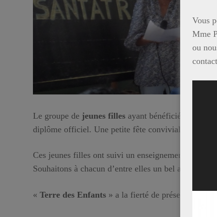
Vous p
Mme P
ou nous
contac
Lecte
vidéo
Le groupe de
jeunes filles
ayant bénéficié, pendant
diplôme officiel. Une petite fête conviviale a regr
Ces jeunes filles ont suivi un enseignement général
Souhaitons à chacun d’entre elles un bel avenir en es
«
Terre des Enfants
» a la fierté de présenter la ré