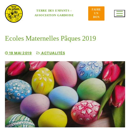
Aller
au
FAIRE
contenu
TERRE DES ENFANTS –
UN
ASSOCIATION GARDOISE
DON
Ecoles Maternelles Pâques 2019
19 MAI 2019
ACTUALITÉS