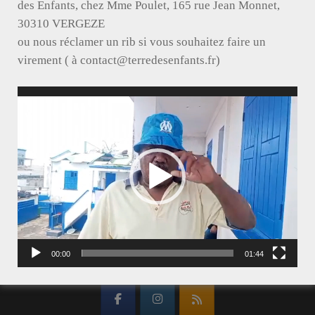
des Enfants, chez Mme Poulet, 165 rue Jean Monnet,
30310 VERGEZE
ou nous réclamer un rib si vous souhaitez faire un
virement ( à contact@terredesenfants.fr)
Lecteur
vidéo
00:00
01:44
SUIVEZ TERRE DES ENFANTS