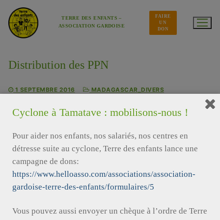
Aller
au
FAIRE
contenu
TERRE DES ENFANTS –
UN
ASSOCIATION GARDOISE
DON
Distribution des PPN
1 SEPTEMBRE 2016
MADAGASCAR_DIVERS
Distribution des produits de première nécessité aux
Cyclone à Tamatave : mobilisons-nous !
familles des enfants parrainés au siège de l’ONG à
Tamatave.
Pour aider nos enfants, nos salariés, nos centres en
détresse suite au cyclone, Terre des enfants lance une
campagne de dons:
https://www.helloasso.com/associations/association-
gardoise-terre-des-enfants/formulaires/5
Vous pouvez aussi envoyer un chèque à l’ordre de Terre