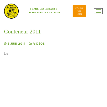
Aller
au
FAIRE
contenu
TERRE DES ENFANTS –
UN
ASSOCIATION GARDOISE
DON
Conteneur 2011
8 JUIN 2011
VIDÉOS
Le