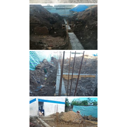
Cyclone à Tamatave : mobilisons-nous !
Pour aider nos enfants, nos salariés, nos centres en
détresse suite au cyclone, Terre des enfants lance une
campagne de dons:
https://www.helloasso.com/associations/association-
gardoise-terre-des-enfants/formulaires/5
Vous pouvez aussi envoyer un chèque à l’ordre de Terre
des Enfants, chez Mme Poulet, 165 rue Jean Monnet,
30310 VERGEZE
ou nous réclamer un rib si vous souhaitez faire un
virement ( à contact@terredesenfants.fr)
Lecteur