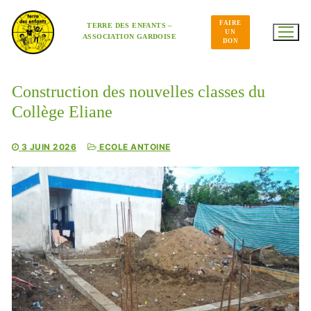
Aller
au
FAIRE
contenu
TERRE DES ENFANTS –
UN
ASSOCIATION GARDOISE
DON
Construction des nouvelles classes du
Collège Eliane
3 JUIN 2026
ECOLE ANTOINE