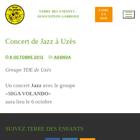
Aller
au
FAIRE
contenu
TERRE DES ENFANTS –
UN
ASSOCIATION GARDOISE
DON
Concert de Jazz à Uzès
6 OCTOBRE 2012
AGENDA
Groupe TDE de Uzès
Un concert
Jazz
avec le groupe
«
SIGA VOLANDO
»
aura lieu le 6 octobre
SUIVEZ TERRE DES ENFANTS