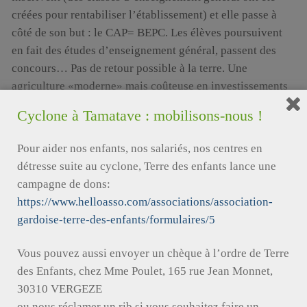
créées pour rentabiliser l’établissement) et elle passe à
côté de son but : le CAP= BEPC. Les élèves poursuivent
en fait des études d’enseignement général, passent des
concours… Pas de retour possible à la terre. Une
agriculture «moderne» mais coûteuse en investissements
(volailles hors sol, irrigation, machinisme…) ambitieuse :
Cyclone à Tamatave : mobilisons-nous !
BEP, bac pro. Il y aura peut-être un marché du travail si de
grands domaines se créent, mais cela nous semble
Pour aider nos enfants, nos salariés, nos centres en
hypothétique. Bilan : au mieux pour les anciens élèves
détresse suite au cyclone, Terre des enfants lance une
cela constitue un complément de revenus.
campagne de dons:
Visite à la MFR de Yako : une structure plus légère, créée
https://www.helloasso.com/associations/association-
avec l’aide des MFR françaises et l’AFDI. Si nous
gardoise-terre-des-enfants/formulaires/5
adhérions on nous offre de former nos moniteurs. Mais le
cadre impose une implication importante des
Vous pouvez aussi envoyer un chèque à l’ordre de Terre
communautés villageoises, des parents d’élèves, et peu de
des Enfants, chez Mme Poulet, 165 rue Jean Monnet,
temps de formation : 4 jours/mois, compensé par un suivi
30310 VERGEZE
dans le cadre des villages. Ce n’est pas ce que nous
ou nous réclamer un rib si vous souhaitez faire un