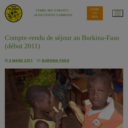
Aller
au
FAIRE
contenu
TERRE DES ENFANTS –
UN
ASSOCIATION GARDOISE
DON
Compte-rendu de séjour au Burkina-Faso
(début 2011)
3 MARS 2011
BURKINA FASO