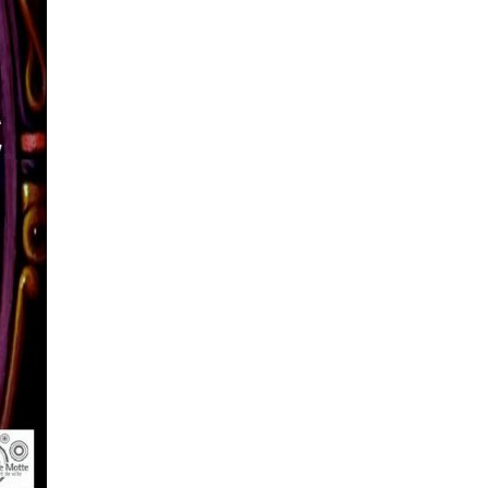
 réclamer un rib si vous souhaitez faire un virement ( à
t@terredesenfants.fr)
ur