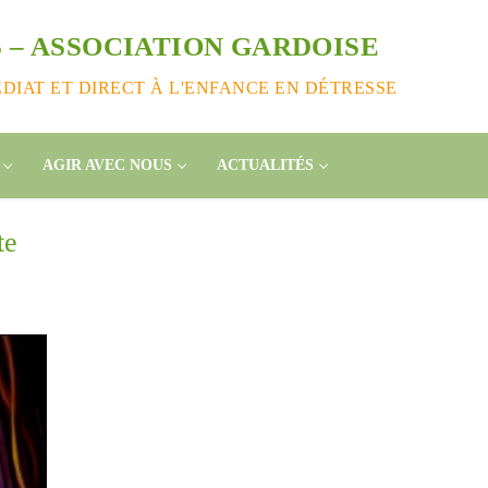
 – ASSOCIATION GARDOISE
IAT ET DIRECT À L'ENFANCE EN DÉTRESSE
AGIR AVEC NOUS
ACTUALITÉS
one à Tamatave : mobilisons-nous !
te
der nos enfants, nos salariés, nos centres en détresse suite au
e, Terre des enfants lance une campagne de dons:
//www.helloasso.com/associations/association-gardoise-terre-d
s/formulaires/5
ouvez aussi envoyer un chèque à l’ordre de Terre des Enfants
oulet, 165 rue Jean Monnet, 30310 VERGEZE