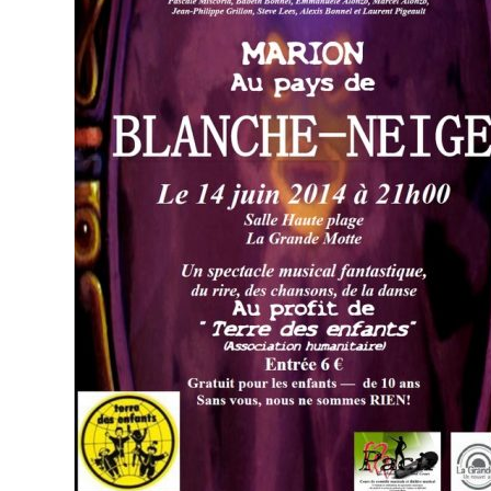
ou nous
contac
Lecte
vidéo