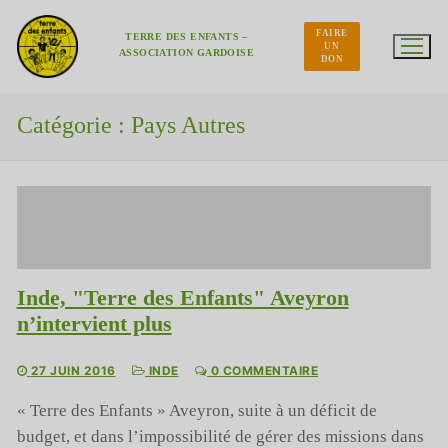
Aller
au
FAIRE
contenu
TERRE DES ENFANTS –
UN
ASSOCIATION GARDOISE
DON
Catégorie :
Pays Autres
Inde, "Terre des Enfants" Aveyron
n’intervient plus
27 JUIN 2016
INDE
0 COMMENTAIRE
« Terre des Enfants » Aveyron, suite à un déficit de
budget, et dans l’impossibilité de gérer des missions dans