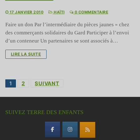
17 JANVIER 2010
HAÏTI
0 COMMENTAIRE
Faire un don Par l’intermédiaire du pièces jaunes » chez
des commerçants solidaires du Gard Participer à l’envoi
d’un conteneur Un partenaires se sont associés à…
LIRE LA SUITE
Pagination
1
2
SUIVANT
des
publications
SUIVEZ TERRE DES ENFANTS