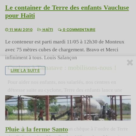
Le container de Terre des enfants Vaucluse
pour Haïti
11 MAI 2010
HAÏTI
0 COMMENTAIRE
Le conteneur est parti mardi 11/05 à 12h30 de Monteux
avec 75 mètres cubes de chargement. Bravo et Merci
infiniment à tous. Louis Salançon
Cyclone à Tamatave : mobilisons-nous !
LIRE LA SUITE
Pour aider nos enfants, nos salariés, nos centres en
détresse suite au cyclone, Terre des enfants lance une
campagne de dons:
https://www.helloasso.com/associations/association-
gardoise-terre-des-enfants/formulaires/5
Pluie à la ferme Santo
Vous pouvez aussi envoyer un chèque à l’ordre de Terre