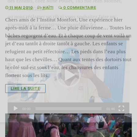
des Enfants, chez Mme Poulet, 165 rue Jean Monnet,
11 MAI 2010
HAÏTI
0 COMMENTAIRE
30310 VERGEZE
ou nous réclamer un rib si vous souhaitez faire un
Chers amis de l’Institut Montfort, Une expérience hier
virement ( à contact@terredesenfants.fr)
après-midi à la ferme… Une pluie diluvienne… Toutes les
bâches regorgent d’eau. Et à chaque coup de vent voilà un
Lecteur
vidéo
jet d’eau tantôt à droite tantôt à gauche. Les enfants se
refugient au petit réfectoire… Les pieds dans l’eau plus
haut que les chevilles… Quant aux tentes des dortoirs tout
le côté sud est sous l’eau, les chaussures des enfants
flottent sous les lits.
LIRE LA SUITE
00:00
01:44