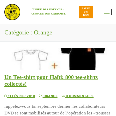
Aller
au
FAIRE
contenu
TERRE DES ENFANTS –
UN
ASSOCIATION GARDOISE
DON
Catégorie :
Orange
Un Tee-shirt pour Haïti: 800 tee-shirts
collectés!
11 FÉVRIER 2010
ORANGE
0 COMMENTAIRE
rappelez-vous En septembre dernier, les collaborateurs
DVD se sont mobilisés autour de l’opération les «trousses