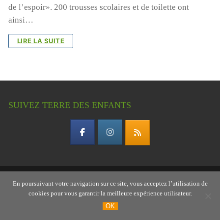
de l’espoir». 200 trousses scolaires et de toilette ont
ainsi…
LIRE LA SUITE
SUIVEZ TERRE DES ENFANTS
Copyright © 2026 Terre des enfants – association
En poursuivant votre navigation sur ce site, vous acceptez l’utilisation de
cookies pour vous garantir la meilleure expérience utilisateur.
gardoise
OK