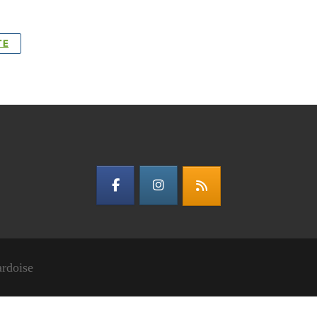
TE
ardoise