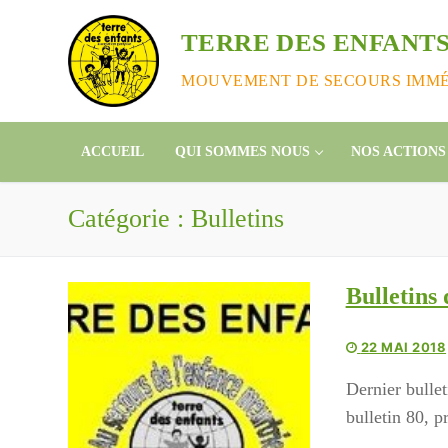
Aller
au
TERRE DES ENFANTS
contenu
MOUVEMENT DE SECOURS IMMÉD
ACCUEIL
QUI SOMMES NOUS
NOS ACTIONS
Catégorie :
Bulletins
Bulletins
22 MAI 2018
Dernier bullet
bulletin 80, 