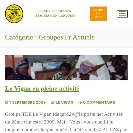
Aller
au
FAIRE
contenu
TERRE DES ENFANTS –
UN
ASSOCIATION GARDOISE
DON
Catégorie :
Groupes Fr Actuels
Le Vigan en pleine activité
1 SEPTEMBRE 2009
LE VIGAN
0 COMMENTAIRE
Groupe TDE Le Vigan tdegard.lv@la poste.net Activités
du 2ème trimestre 2009. Mai : Nous avons cueilli le
muguet comme chaque année. Il a été vendu à AULAS par