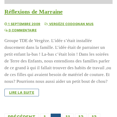
Réflexions de Marraine
1 SEPTEMBRE 2009
VERGÈZE CODOGNAN MUS
0 COMMENTAIRE
Groupe TDE de Vergèze. L’idée s’était installée
doucement dans la famille. L’idée était de parrainer un
petit enfant la-bas ! La-bas c’était loin ! Dans les soirées
de Terre des Enfants, nous entendions des familles parler
de ce grand à qui il fallait trouver des habits de travail ,ou
de ces filles qui avaient besoin de matériel de couture. Et
nous? Pourrions nous aussi aider un petit bout de chou?
LIRE LA SUITE
Pagination
PRÉCÉDENT
1
…
11
12
13