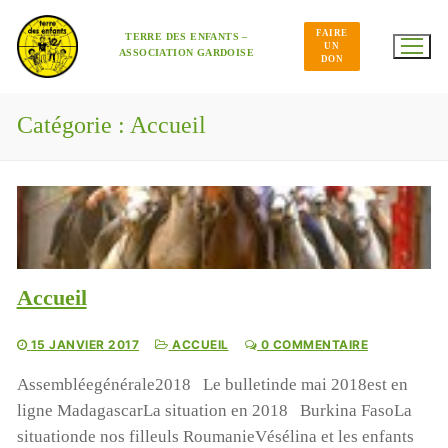
Aller
au
FAIRE
contenu
TERRE DES ENFANTS –
UN
ASSOCIATION GARDOISE
DON
Catégorie :
Accueil
Accueil
15 JANVIER 2017
ACCUEIL
0 COMMENTAIRE
Assembléegénérale2018 Le bulletinde mai 2018est en
ligne MadagascarLa situation en 2018 Burkina FasoLa
situationde nos filleuls RoumanieVésélina et les enfants