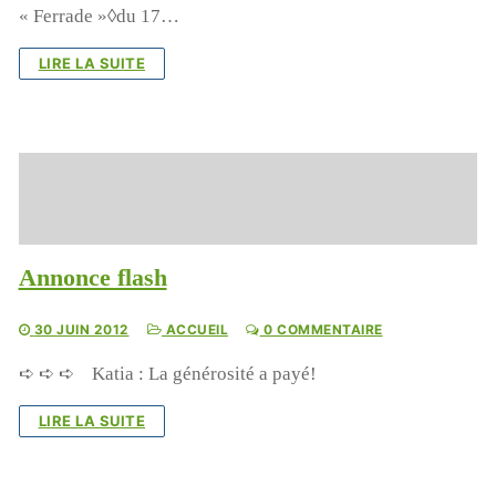
« Ferrade »◊du 17…
LIRE LA SUITE
Annonce flash
30 JUIN 2012
ACCUEIL
0 COMMENTAIRE
➪ ➪ ➪ Katia : La générosité a payé!
LIRE LA SUITE