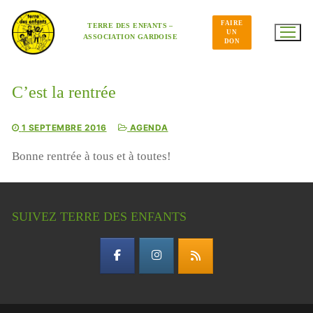
Aller
au
FAIRE
contenu
TERRE DES ENFANTS –
UN
ASSOCIATION GARDOISE
DON
C’est la rentrée
1 SEPTEMBRE 2016
AGENDA
Bonne rentrée à tous et à toutes!
SUIVEZ TERRE DES ENFANTS