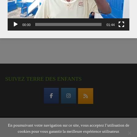
00:00
01:44
SUIVEZ TERRE DES ENFANTS
En poursuivant votre navigation sur ce site, vous acceptez l’utilisation de
Copyright © 2026 Terre des enfants – association
cookies pour vous garantir la meilleure expérience utilisateur.
gardoise