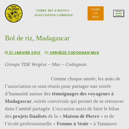
Aller
au
FAIRE
contenu
TERRE DES ENFANTS –
UN
ASSOCIATION GARDOISE
DON
Bol de riz, Madagascar
21 JANVIER 2012
VERGÈZE CODOGNAN MUS
Groupe TDE Vergèze – Mus – Codognan
Comme chaque année, les amis de
l’association se sont réunis pour partager une soirée
d’humanité autour des
témoignages des voyageurs à
Madagascar
, soirée conviviale qui permet de se retrouver
dans l’amitié partagée. L’occasion aussi de faire le bilan
des
projets finalisés
de la «
Maison de Pierre
» et de
l’école professionnelle «
Femme à Venir
» à Tamatave.