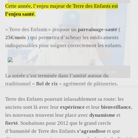
Lecteur
vidéo
Cette année, l’enjeu majeur de Terre des Enfants est
l’enjeu santé
.
« Terre des Enfants » propose un
parrainage-santé
(
25€/mois
) qui permettra d’acheter les médicaments
indispensables pour soigner correctement les enfants.
00:00
01:44
La soirée s’est terminée dans l’amitié autour du
traditionnel «
Bol de riz
» agrémenté de pâtisseries.
Terre des Enfants poursuit inlassablement sa route: les
anciens sont là avec leur
expérience
et leur
bienveillance
,
les nouveaux trouvent leur place avec
dynamisme
et
fierté
. Souhaitons pour 2012 que le grand cercle
d’humanité de Terre des Enfants
s’agrandisse
et que