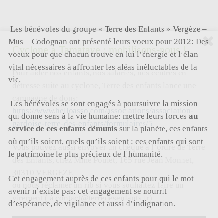
Les bénévoles du groupe « Terre des Enfants » Vergèze –
Mus – Codognan ont présenté leurs voeux pour 2012: Des
Cyclone à Tamatave : mobilisons-nous !
voeux pour que chacun trouve en lui l’énergie et l’élan
vital nécessaires à affronter les aléas inéluctables de la
Pour aider nos enfants, nos salariés, nos centres en
vie.
détresse suite au cyclone, Terre des enfants lance une
campagne de dons:
Les bénévoles se sont engagés à poursuivre la mission
https://www.helloasso.com/associations/association-
qui donne sens à la vie humaine: mettre leurs forces
au
gardoise-terre-des-enfants/formulaires/5
service de ces enfants démunis
sur la planète, ces enfants
où qu’ils soient, quels qu’ils soient : ces enfants qui sont
Vous pouvez aussi envoyer un chèque à l’ordre de Terre
le patrimoine le plus précieux de l’humanité.
des Enfants, chez Mme Poulet, 165 rue Jean Monnet,
30310 VERGEZE
Cet engagement auprès de ces enfants pour qui le mot
ou nous réclamer un rib si vous souhaitez faire un
avenir n’existe pas: cet engagement se nourrit
virement ( à contact@terredesenfants.fr)
d’espérance, de vigilance et aussi d’indignation.