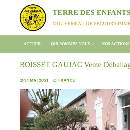
Aller
au
TERRE DES ENFANTS
contenu
MOUVEMENT DE SECOURS IMMÉD
ACCUEIL
QUI SOMMES NOUS
NOS ACTIONS
BOISSET GAUJAC Vente Déballa
31 MAI 2021
FRANCE