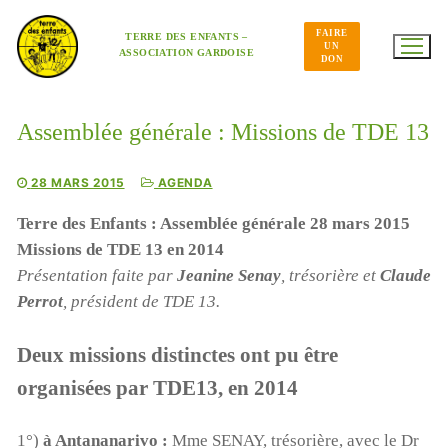
Aller
au
FAIRE
contenu
TERRE DES ENFANTS –
UN
ASSOCIATION GARDOISE
DON
Assemblée générale : Missions de TDE 13
28 MARS 2015
AGENDA
Terre des Enfants : Assemblée générale 28 mars 2015
Missions de TDE 13 en 2014
Présentation faite par
Jeanine Senay
, trésorière et
Claude
Perrot
, président de TDE 13.
Deux missions distinctes ont pu être
organisées par TDE13, en 2014
1°)
à Antananarivo :
Mme SENAY, trésorière, avec le Dr