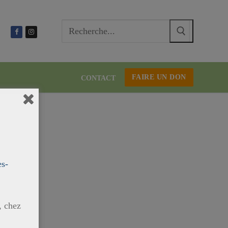
Recherc
:
FAIRE UN DON
CONTACT
es-
, chez