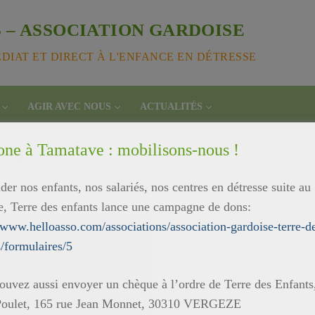
 – ASSOCIATION GARDOISE
IAT ET DIRECT À L'ENFANCE EN DÉTRESSE
AGIR AVEC NOUS
ACTUALITÉS
one à Tamatave : mobilisons-nous !
e à Venir"
der nos enfants, nos salariés, nos centres en détresse suite au
e, Terre des enfants lance une campagne de dons:
//www.helloasso.com/associations/association-gardoise-terre-d
s/formulaires/5
ouvez aussi envoyer un chèque à l’ordre de Terre des Enfants
oulet, 165 rue Jean Monnet, 30310 VERGEZE