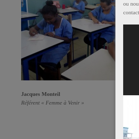
ou nous
contac
Lecte
vidéo
Jacques Monteil
Référent « Femme à Venir »