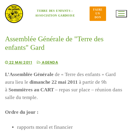
Aller
au
FAIRE
contenu
TERRE DES ENFANTS –
UN
ASSOCIATION GARDOISE
DON
Assemblée Générale de "Terre des
enfants" Gard
22 MAI 2011
AGENDA
L’Assemblée Générale
de « Terre des enfants » Gard
aura lieu le
dimanche 22 mai 2011
à partir de 9h
à
Sommières au CART
– repas sur place – réunion dans
salle du temple.
Ordre du jour :
rapports moral et financier