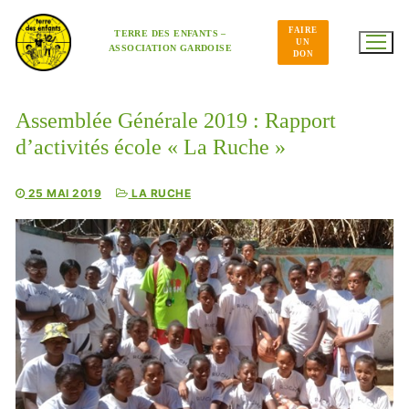
Aller
au
FAIRE
contenu
TERRE DES ENFANTS –
UN
ASSOCIATION GARDOISE
DON
Assemblée Générale 2019 : Rapport
d’activités école « La Ruche »
25 MAI 2019
LA RUCHE