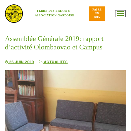
Aller
au
FAIRE
contenu
TERRE DES ENFANTS –
UN
ASSOCIATION GARDOISE
DON
Assemblée Générale 2019: rapport
d’activité Olombaovao et Campus
26 JUIN 2019
ACTUALITÉS