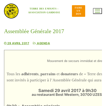
Aller
au
FAIRE
contenu
TERRE DES ENFANTS –
UN
ASSOCIATION GARDOISE
DON
Assemblée Générale 2017
29 AVRIL 2017
AGENDA
Mouvement de secours immédiat et direct à 
Tous les
adhérents
,
parrains
et
donateurs
de « Terre des E
sont invités à participer à l’Assemblée Générale qui aura lie
Samedi 29 avril 2017 à 9h30
au restaurant Best Western, 30700 UZES