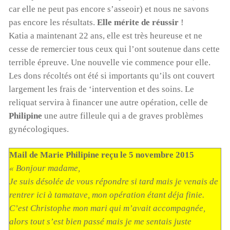
car elle ne peut pas encore s’asseoir) et nous ne savons
pas encore les résultats.
Elle mérite de réussir
!
Katia a maintenant 22 ans, elle est très heureuse et ne
Cyclone à Tamatave : mobilisons-nous !
cesse de remercier tous ceux qui l’ont soutenue dans cette
Pour aider nos enfants, nos salariés, nos centres en
terrible épreuve. Une nouvelle vie commence pour elle.
détresse suite au cyclone, Terre des enfants lance une
Les dons récoltés ont été si importants qu’ils ont couvert
campagne de dons:
largement les frais de ‘intervention et des soins. Le
https://www.helloasso.com/associations/association-
reliquat servira à financer une autre opération, celle de
gardoise-terre-des-enfants/formulaires/5
Philipine
une autre filleule qui a de graves problèmes
gynécologiques.
Vous pouvez aussi envoyer un chèque à l’ordre de Terre
des Enfants, chez Mme Poulet, 165 rue Jean Monnet,
Mail de Marie Philipine reçu le 5 novembre 2015
30310 VERGEZE
« Bonjour madame,
ou nous réclamer un rib si vous souhaitez faire un
Je suis désolée de vous répondre si tard mais je venais de
virement ( à contact@terredesenfants.fr)
rentrer ici à tamatave, mon opération étant déja finie.
C’est Christophe mon mari qui m’avait accompagnée,
Lecteur
alors tout s’est bien passé mais je me sentais juste
vidéo