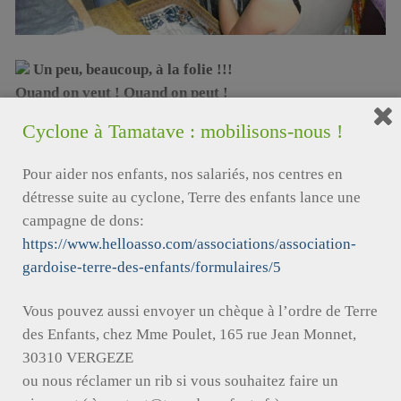
Un peu, beaucoup, à la folie !!!
Quand on veut ! Quand on peut !
Chacun peut trouver sa place, donner un peu de son
Cyclone à Tamatave : mobilisons-nous !
temps, de sa tête, de ses bras !!!
Pour aider nos enfants, nos salariés, nos centres en
Chaque instant est précieux, n’hésitez pas :
détresse suite au cyclone, Terre des enfants lance une
C’est
ensemble
que nous réussirons les plus beaux rêves
campagne de dons:
!!!
https://www.helloasso.com/associations/association-
gardoise-terre-des-enfants/formulaires/5
Organiser une soirée :
accueil, mise de table, préparer,
Vous pouvez aussi envoyer un chèque à l’ordre de Terre
servir, ranger, nettoyer …ouf !
des Enfants, chez Mme Poulet, 165 rue Jean Monnet,
30310 VERGEZE
ou nous réclamer un rib si vous souhaitez faire un