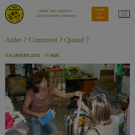
Aller
au
FAIRE
contenu
TERRE DES ENFANTS –
UN
ASSOCIATION GARDOISE
DON
Aider ? Comment ? Quand ?
4 JANVIER 2010
AIDE