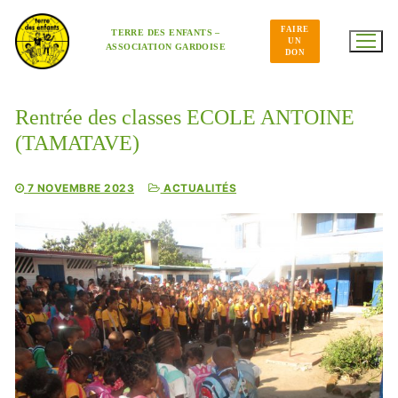
Aller
au
FAIRE
contenu
TERRE DES ENFANTS –
UN
ASSOCIATION GARDOISE
DON
Rentrée des classes ECOLE ANTOINE
(TAMATAVE)
7 NOVEMBRE 2023
ACTUALITÉS