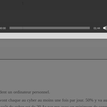
1
1
00:00
01:44
ent un ordinateur personnel.
 vont chaque au cyber au moins une fois par jour. 50% y va a
e coût du cyber est de 20 Ar par mn avec un minimum de conn