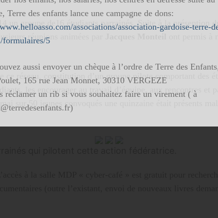
e, Terre des enfants lance une campagne de dons:
14 un groupe de16 étudiants parrainés. Suite à la présention 
//www.helloasso.com/associations/association-gardoise-terre-d
 Plusieurs réunions animées par
Jacques Monteil
ont permis à n
s/formulaires/5
ouvez aussi envoyer un chèque à l’ordre de Terre des Enfants
 de ce réseau, constitution d’un groupe pilote comportant des é
oulet, 165 rue Jean Monnet, 30310 VERGEZE
ants, les encourager au travail d’équipe, aux rencontres et p
 réclamer un rib si vous souhaitez faire un virement ( à
n mai sur 50 jeunes convoqués une quinzaine était présents mal
t@terredesenfants.fr)
ur
rrainés qui pilotent cette action fédératrice.
’accès à la salle MDP « cyber-café » est gratuit pour recherche
cumentaires (outre l’existant, envoi de nouveaux livres deman