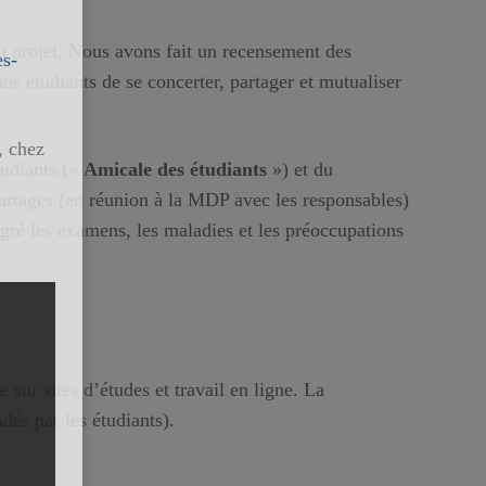
du projet, Nous avons fait un recensement des
es-
os étudiants de se concerter, partager et mutualiser
, chez
tudiants («
Amicale des étudiants
») et du
artages (en réunion à la MDP avec les responsables)
gré les examens, les maladies et les préoccupations
 sur sites d’études et travail en ligne. La
dés par les étudiants).