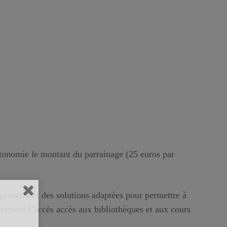
autonomie le montant du parrainage (25 euros par
uipements et des solutions adaptées pour permettre à
tamment l’accès accès aux bibliothèques et aux cours