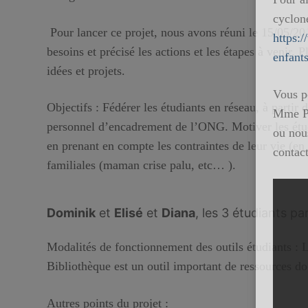
cyclon
Pour lancer ce projet, nous avons réuni le 15/05/20
https:
besoins et précisé les actions et les étapes à venir.
enfant
idées et projets.
Vous p
Objectifs
: Fédérer les étudiants en réseau, à partir
Mme P
personnel d’encadrement de l’ONG. Motiver les étudi
ou nous
en prenant en compte les contraintes de leur vie (e
contac
familiales (maman crise palu, etc… ).
Lecte
vidéo
Dominik
et
Elisé
et
Diana
, les 3 étudiants pa
Modalités de fonctionnement des outils étudiants
: L
Bibliothèque est un outil important de ressources do
Autres points du projet
: