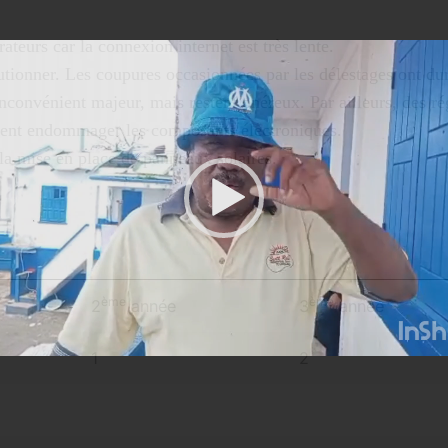
teurs car la connexion internet est très lente.
lutionner. Les coupures occasionnées par les délestages ont du
inconvénient majeur, mais restent onéreux. Par ailleurs, des r
uvent endommager les composants électroniques.
la mise en place de panneaux solaires.
ème
ème
2
année
3
année
1
2