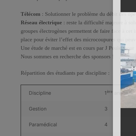
Télécom
: Solutionner le problème du débit des opéra
Réseau électrique
: reste la difficulté majeure à so
groupes électrogènes permettent de faire face à cet 
place pour éviter l’effet des microcoupures qui pe
Une étude de marché est en cours par J Poulet pour 
Nous sommes en recherche des sponsors !
Répartition des étudiants par discipline
:
ère
Discipline
1
année
Gestion
3
Paramédical
4