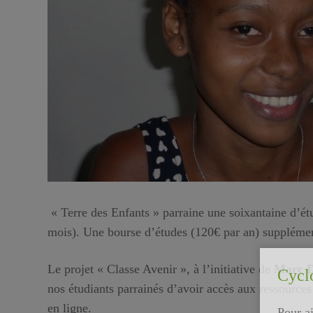
« Terre des Enfants » parraine une soixantaine d’étu
mois). Une bourse d’études (120€ par an) supplémenta
Le projet « Classe Avenir », à l’initiative de
Marc D
Cycl
nos étudiants parrainés d’avoir accès aux ressource
en ligne.
Pour ai