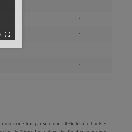
1
1
1
1
1
1
u moins une fois par semaine. 30% des étudiants y
exion de 10mn. Les cybers des facultés sont deux