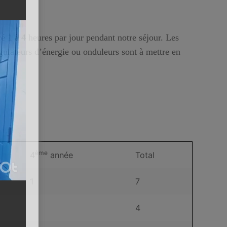
ré 1 à 4 heures par jour pendant notre séjour. Les
égulateurs d’énergie ou onduleurs sont à mettre en
ème
4
année
Total
1
7
4