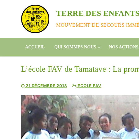
Aller
au
TERRE DES ENFANTS
contenu
MOUVEMENT DE SECOURS IMMÉD
ACCUEIL
QUI SOMMES NOUS
NOS ACTIONS
L’école FAV de Tamatave : La pro
21 DÉCEMBRE 2018
ECOLE FAV