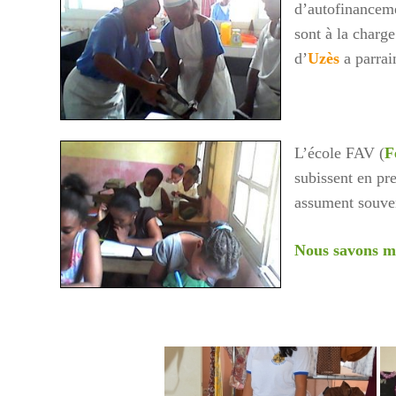
d’autofinanceme
sont à la charge
d’
Uzès
a parrai
L’école FAV (
F
subissent en pre
assument souven
Nous savons ma