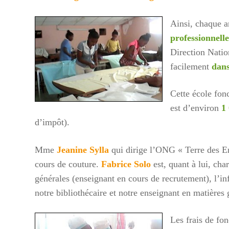
Pour ai
cyclon
Ainsi, chaque a
https:
professionnelle
enfant
Direction Natio
facilement
dans
Vous p
Mme P
Cette école fon
ou nous
est d’environ
1
contac
d’impôt).
Lecte
vidéo
Mme
Jeanine Sylla
qui dirige l’ONG « Terre des E
cours de couture.
Fabrice Solo
est, quant à lui, cha
générales (enseignant en cours de recrutement), l’in
notre bibliothécaire et notre enseignant en matières
Les frais de fo