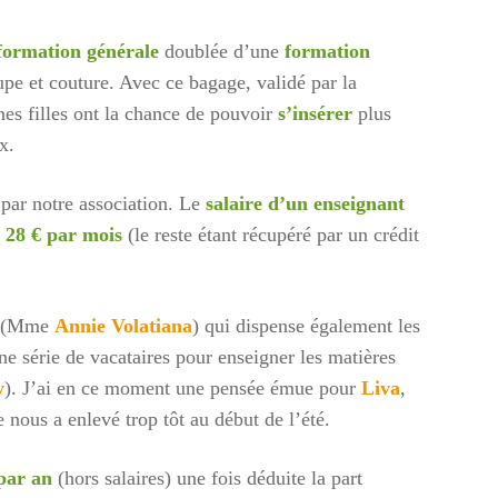
formation générale
doublée d’une
formation
es-
oupe et couture. Avec ce bagage, validé par la
es filles ont la chance de pouvoir
s’insérer
plus
x.
, chez
 par notre association. Le
salaire d’un enseignant
e
28 € par mois
(le reste étant récupéré par un crédit
le (Mme
Annie Volatiana
) qui dispense également les
ne série de vacataires pour enseigner les matières
y
). J’ai en ce moment une pensée émue pour
Liva
,
 nous a enlevé trop tôt au début de l’été.
par an
(hors salaires) une fois déduite la part