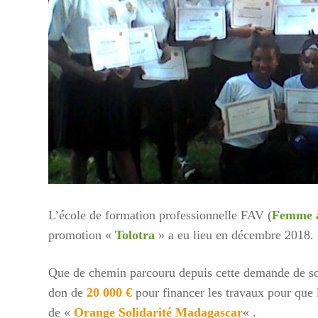
L’école de formation professionnelle FAV (
Femme à
promotion «
Tolotra
» a eu lieu en décembre 2018. 
Que de chemin parcouru depuis cette demande de so
Cycl
don de
20 000 €
pour financer les travaux pour que l
de «
Orange Solidarité Madagascar
« .