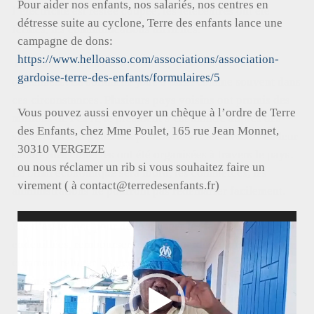
Pour aider nos enfants, nos salariés, nos centres en
l’électricité est restée coupée, les télécentres ont été
détresse suite au cyclone, Terre des enfants lance une
fermés, les communications difficiles.
campagne de dons:
https://www.helloasso.com/associations/association-
Des distributions de nourriture, de vêtements sont
gardoise-terre-des-enfants/formulaires/5
organisées. La solidarité joue à plein comme souvent dans
ces circonstances. Plusieurs pays voisins ont promis des
Vous pouvez aussi envoyer un chèque à l’ordre de Terre
millions de FCFA, le président s’est montré auprès des
des Enfants, chez Mme Poulet, 165 rue Jean Monnet,
sinistrés, les députés ont promis de verser un mois de leur
30310 VERGEZE
salaire, des collectes ont été organisées à travers le pays.
ou nous réclamer un rib si vous souhaitez faire un
Le bilan économique sera lourd, les commerces, les
virement ( à contact@terredesenfants.fr)
administrations ne pourront pas redémarrer facilement.
Lecteur
Pas d’assurance pour dédommager les familles
vidéo
endeuillées, rembourser les biens perdus, on ne sait
comment reloger les occupants des maisons : il faudra
reconstruire entièrement des quartiers (avec la
spéculation immobilière, cela aggravera la situation des