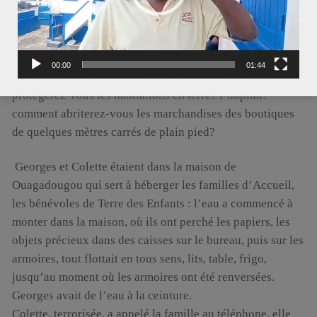
pauvres!). On se demande si ces phénomènes climatiques
vont se multiplier (réchauffement de la planète?) et on
parle aussi de l’indigence des services météo dans toute
l’Afrique : certes on pourrait peut-être éviter des morts en
00:00
01:44
prévoyant des phénomènes exceptionnels, mais comment
protègerez-vous les habitations en terre? l’hôpital?
comment abriterez-vous les marchandises des boutiques
de quelques mètres carrés de plain pied?
Georges et Colette étaient dans la maison de
Ouagadougou qui sert à héberger les familles d’Accueil,
les bénévoles de Terre des Enfants : l’eau a commencé à
monter dans la maison, où ils ont perché les papiers, les
objets précieux dans des caisses sur le bureau, puis sur les
armoires, tout flottait en tous sens, lits, table, frigo,
jusqu’au moment où les armoires ont été renversées.
Georges avait de l’eau à la ceinture.
Colette, terrorisée, a appelé la famille au téléphone, elle