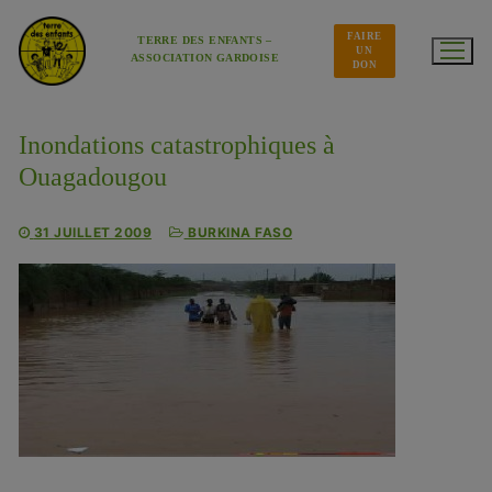
Aller
au
FAIRE
contenu
TERRE DES ENFANTS –
UN
ASSOCIATION GARDOISE
DON
Inondations catastrophiques à
Ouagadougou
31 JUILLET 2009
BURKINA FASO