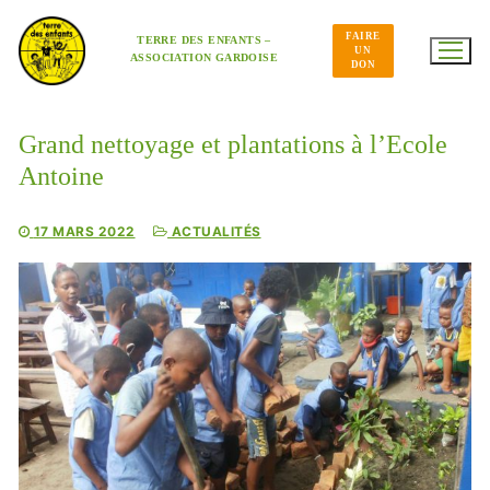
Aller
au
FAIRE
contenu
TERRE DES ENFANTS –
UN
ASSOCIATION GARDOISE
DON
Grand nettoyage et plantations à l’Ecole
Antoine
17 MARS 2022
ACTUALITÉS