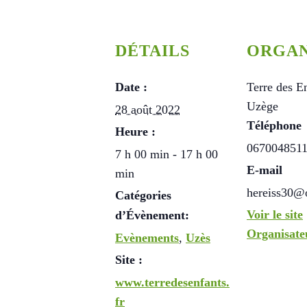
DÉTAILS
ORGAN
Date :
Terre des E
Uzège
28 août 2022
Téléphone
Heure :
067004851
7 h 00 min - 17 h 00
E-mail
min
hereiss30@o
Catégories
Voir le site
d’Évènement:
Organisate
Evènements
,
Uzès
Site :
www.terredesenfants.
fr