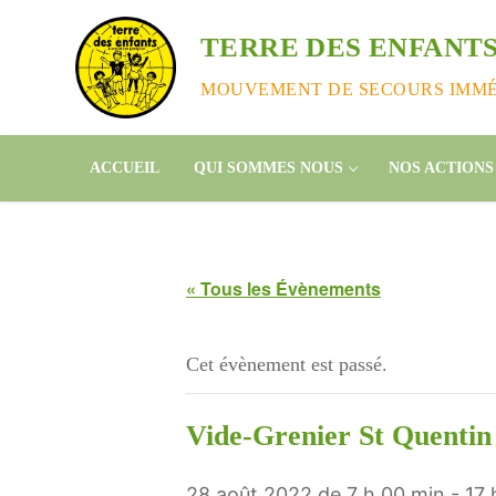
Aller
au
TERRE DES ENFANTS
contenu
MOUVEMENT DE SECOURS IMMÉD
ACCUEIL
QUI SOMMES NOUS
NOS ACTIONS
« Tous les Évènements
Cet évènement est passé.
Vide-Grenier St Quentin 
28 août 2022 de 7 h 00 min
-
17 