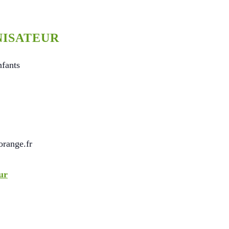
ISATEUR
nfants
1
range.fr
ur