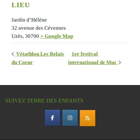
LIEU
Jardin d’Hélène
32 avenue des Cévennes
Uzès
,
30700
+ Google Map
Vétathlon Les Relais
1er festival
du Coeur
international de Mus
SUIVEZ TERRE DES ENFANTS