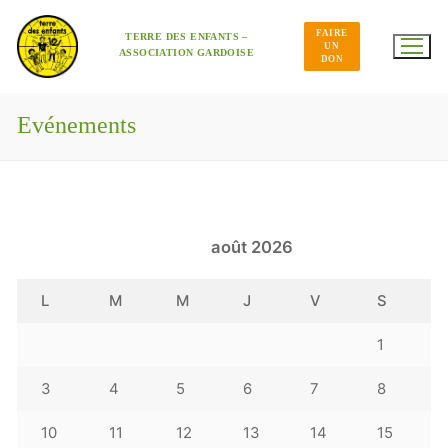
Aller
au
FAIRE
contenu
TERRE DES ENFANTS –
UN
ASSOCIATION GARDOISE
DON
Evénements
août 2026
L
M
M
J
V
S
1
3
4
5
6
7
8
10
11
12
13
14
15