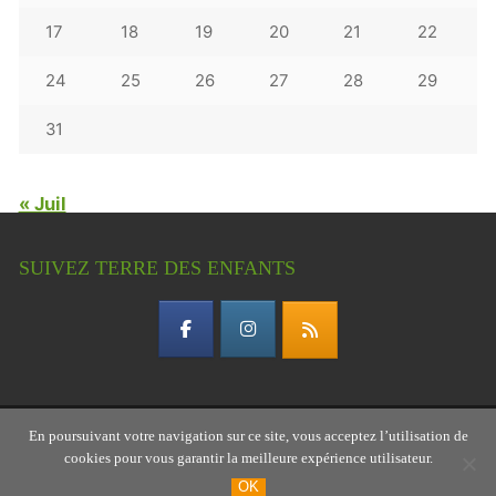
17
18
19
20
21
22
24
25
26
27
28
29
31
« Juil
SUIVEZ TERRE DES ENFANTS
En poursuivant votre navigation sur ce site, vous acceptez l’utilisation de
Copyright © 2026 Terre des enfants – association
cookies pour vous garantir la meilleure expérience utilisateur.
gardoise
OK