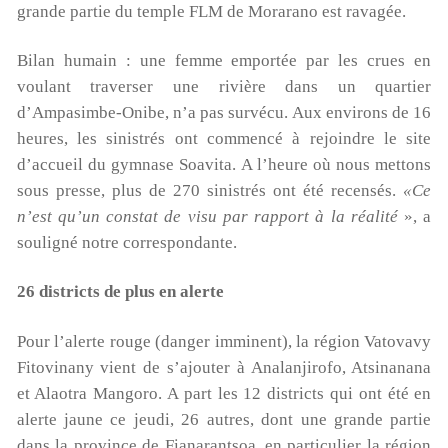
grande partie du temple FLM de Morarano est ravagée.
gardoise-terre-des-enfants/formulaires/5
Bilan humain : une femme emportée par les crues en
Vous pouvez aussi envoyer un chèque à l’ordre de Terre
voulant traverser une rivière dans un quartier
des Enfants, chez Mme Poulet, 165 rue Jean Monnet,
d’Ampasimbe-Onibe, n’a pas survécu. Aux environs de 16
30310 VERGEZE
heures, les sinistrés ont commencé à rejoindre le site
ou nous réclamer un rib si vous souhaitez faire un
d’accueil du gymnase Soavita. A l’heure où nous mettons
virement ( à contact@terredesenfants.fr)
sous presse, plus de 270 sinistrés ont été recensés.
«Ce
n’est qu’un constat de visu par rapport à la réalité
», a
Lecteur
vidéo
souligné notre correspondante.
26 districts de plus en alerte
Pour l’alerte rouge (danger imminent), la région Vatovavy
Fitovinany vient de s’ajouter à Analanjirofo, Atsinanana
et Alaotra Mangoro. A part les 12 districts qui ont été en
alerte jaune ce jeudi, 26 autres, dont une grande partie
dans la province de Fianarantsoa, en particulier la région