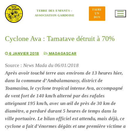
Aller
au
FAIRE
contenu
TERRE DES ENFANTS –
UN
ASSOCIATION GARDOISE
DON
Cyclone Ava : Tamatave détruit à 70%
6 JANVIER 2018
MADAGASCAR
Source
:
News Mada du 06/01/2018
Après avoir touché terre aux environs de 13 heures hier,
dans la commune d’Ambalamanasy, district de
Toamasina, le cyclone tropical intense Ava, accompagné
de vent fort de 140 km/h alterné par des rafales
atteignant 195 km/h, avec un œil de près de 30 km de
diamètre, a perduré durant 5 heures de temps dans la
ville portuaire. Le bilan officiel est attendu, mais déjà, ce
cyclone a fait d’énormes dégâts et une première victime a