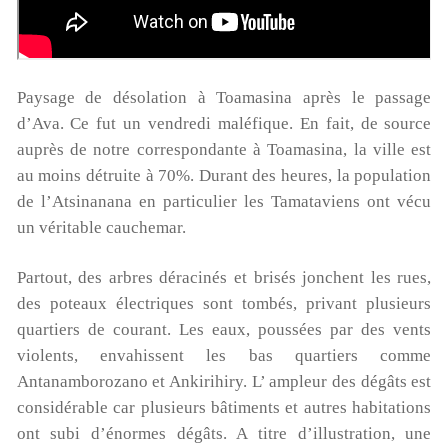
Paysage de désolation à Toamasina après le passage
d’Ava. Ce fut un vendredi maléfique. En fait, de source
auprès de notre correspondante à Toamasina, la ville est
au moins détruite à 70%. Durant des heures, la population
de l’Atsinanana en particulier les Tamataviens ont vécu
un véritable cauchemar.
Partout, des arbres déracinés et brisés jonchent les rues,
des poteaux électriques sont tombés, privant plusieurs
Cyclone à Tamatave : mobilisons-nous !
quartiers de courant. Les eaux, poussées par des vents
violents, envahissent les bas quartiers comme
Pour aider nos enfants, nos salariés, nos centres en
Antanamborozano et Ankirihiry. L’ ampleur des dégâts est
détresse suite au cyclone, Terre des enfants lance une
considérable car plusieurs bâtiments et autres habitations
campagne de dons:
ont subi d’énormes dégâts. A titre d’illustration, une
https://www.helloasso.com/associations/association-