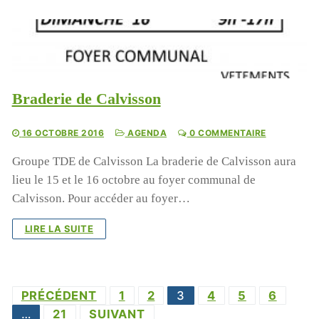
Braderie de Calvisson
16 OCTOBRE 2016
AGENDA
0 COMMENTAIRE
Groupe TDE de Calvisson La braderie de Calvisson aura
lieu le 15 et le 16 octobre au foyer communal de
Calvisson. Pour accéder au foyer…
LIRE LA SUITE
Pagination
PRÉCÉDENT
1
2
3
4
5
6
des
…
21
SUIVANT