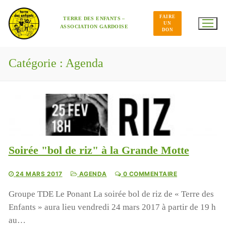
Aller
au
FAIRE
contenu
TERRE DES ENFANTS –
UN
ASSOCIATION GARDOISE
DON
Catégorie :
Agenda
Soirée "bol de riz" à la Grande Motte
24 MARS 2017
AGENDA
0 COMMENTAIRE
Groupe TDE Le Ponant La soirée bol de riz de « Terre des
Enfants » aura lieu vendredi 24 mars 2017 à partir de 19 h
au…