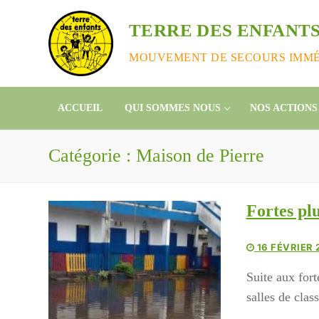
Aller
au
TERRE DES ENFANTS
contenu
MOUVEMENT DE SECOURS IMMÉD
ACCUEIL
QUI SOMMES NOUS
NOS ACTIONS
Catégorie :
Maison de Pierre
Fortes p
16 FÉVRIER 
Suite aux fort
salles de cla