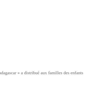
es-
, chez
agascar » a distribué aux familles des enfants