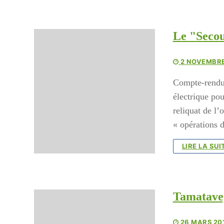
Le "Secou
2 NOVEMBRE
Compte-rendu 
électrique po
reliquat de l
« opérations 
LIRE LA SUI
Tamatave,
26 MARS 20