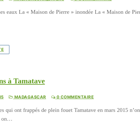
les eaux La « Maison de Pierre » inondée La « Maison de Pierr
TE
00:00
01:44
ns à Tamatave
15
MADAGASCAR
0 COMMENTAIRE
es qui ont frappés de plein fouet Tamatave en mars 2015 n’o
e, on…