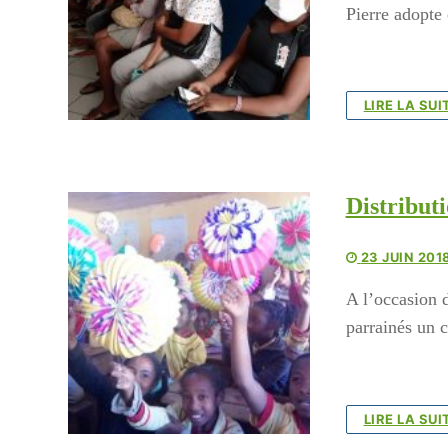
Pierre adopte
Pour ai
cyclon
https:
LIRE LA SUI
enfant
Vous p
Distribut
Mme P
ou nous
23 JUIN 201
contac
A l’occasion 
Lecte
parrainés un 
vidéo
LIRE LA SUI