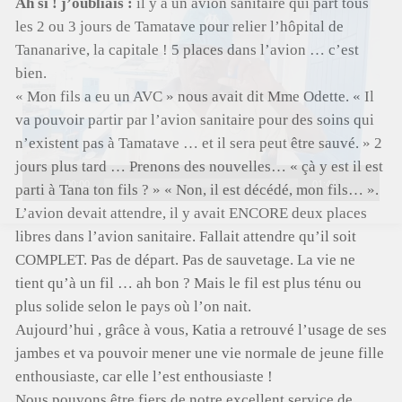
Ah si ! j’oubliais :
il y a un avion sanitaire qui part tous
les 2 ou 3 jours de Tamatave pour relier l’hôpital de
Tananarive, la capitale ! 5 places dans l’avion … c’est
bien.
« Mon fils a eu un AVC » nous avait dit Mme Odette. « Il
va pouvoir partir par l’avion sanitaire pour des soins qui
n’existent pas à Tamatave … et il sera peut être sauvé. » 2
jours plus tard … Prenons des nouvelles… « çà y est il est
00:00
01:44
parti à Tana ton fils ? » « Non, il est décédé, mon fils… ».
L’avion devait attendre, il y avait ENCORE deux places
libres dans l’avion sanitaire. Fallait attendre qu’il soit
COMPLET. Pas de départ. Pas de sauvetage. La vie ne
tient qu’à un fil … ah bon ? Mais le fil est plus ténu ou
plus solide selon le pays où l’on nait.
Aujourd’hui , grâce à vous, Katia a retrouvé l’usage de ses
jambes et va pouvoir mener une vie normale de jeune fille
enthousiaste, car elle l’est enthousiaste !
Nous pouvons être fiers de notre excellent service de