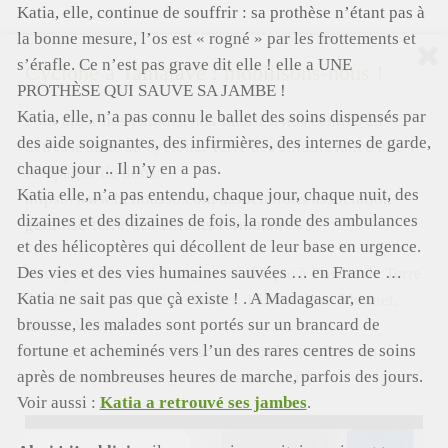
Katia, elle, continue de souffrir : sa prothèse n’étant pas à
la bonne mesure, l’os est « rogné » par les frottements et
s’érafle. Ce n’est pas grave dit elle ! elle a UNE
Cyclone à Tamatave : mobilisons-nous !
PROTHÈSE QUI SAUVE SA JAMBE !
Katia, elle, n’a pas connu le ballet des soins dispensés par
Pour aider nos enfants, nos salariés, nos centres en
des aide soignantes, des infirmières, des internes de garde,
détresse suite au cyclone, Terre des enfants lance une
chaque jour .. Il n’y en a pas.
campagne de dons:
Katia elle, n’a pas entendu, chaque jour, chaque nuit, des
https://www.helloasso.com/associations/association-
dizaines et des dizaines de fois, la ronde des ambulances
gardoise-terre-des-enfants/formulaires/5
et des hélicoptères qui décollent de leur base en urgence.
Des vies et des vies humaines sauvées … en France …
Vous pouvez aussi envoyer un chèque à l’ordre de Terre
Katia ne sait pas que çà existe ! . A Madagascar, en
des Enfants, chez Mme Poulet, 165 rue Jean Monnet,
brousse, les malades sont portés sur un brancard de
30310 VERGEZE
fortune et acheminés vers l’un des rares centres de soins
ou nous réclamer un rib si vous souhaitez faire un
après de nombreuses heures de marche, parfois des jours.
virement ( à contact@terredesenfants.fr)
Voir aussi :
Katia a retrouvé ses jambes
.
Lecteur
vidéo