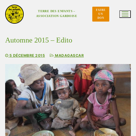
Aller
au
FAIRE
contenu
TERRE DES ENFANTS –
UN
ASSOCIATION GARDOISE
DON
Automne 2015 – Edito
5 DÉCEMBRE 2015
MADAGASCAR