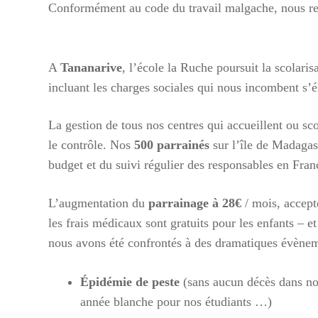
Conformément au code du travail malgache, nous resp
Cycl
Pour ai
A
Tananarive
, l’école la Ruche poursuit la scolari
cyclon
incluant les charges sociales qui nous incombent s’é
https:
enfant
La gestion de tous nos centres qui accueillent ou scol
le contrôle. Nos
500 parrainés
sur l’île de Madagasc
Vous p
budget et du suivi régulier des responsables en Fran
Mme P
ou nous
L’augmentation du
parrainage à 28€
/ mois, accept
contac
les frais médicaux sont gratuits pour les enfants – e
nous avons été confrontés à des dramatiques évènem
Lecte
vidéo
Épidémie de peste
(sans aucun décès dans nos
année blanche pour nos étudiants …)