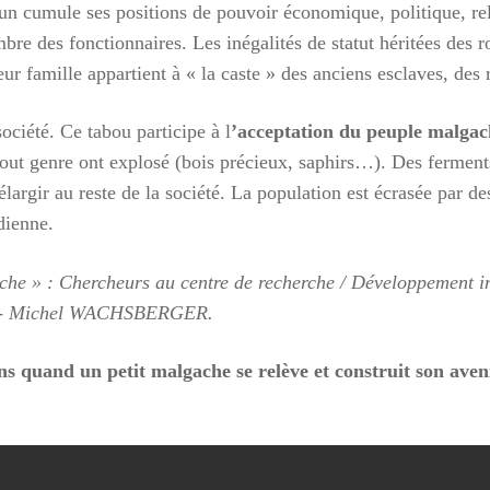
cun cumule ses positions de pouvoir économique, politique, re
bre des fonctionnaires. Les inégalités de statut héritées des
eur famille appartient à « la caste » des anciens esclaves, des 
ociété. Ce tabou participe à l
’acceptation du peuple malgac
out genre ont explosé (bois précieux, saphirs…). Des ferments
élargir au reste de la société. La population est écrasée par d
00:00
01:44
dienne.
he » : Chercheurs au centre de recherche / Développement ins
- Michel WACHSBERGER.
 quand un petit malgache se relève et construit son aveni