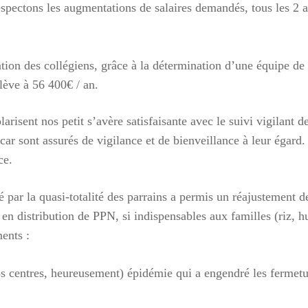
ectons les augmentations de salaires demandés, tous les 2 an
one à Tamatave : mobilisons-nous !
der nos enfants, nos salariés, nos centres en détresse suite au
sation des collégiens, grâce à la détermination d’une équipe 
e, Terre des enfants lance une campagne de dons:
lève à 56 400€ / an.
//www.helloasso.com/associations/association-gardoise-terre-d
s/formulaires/5
arisent nos petit s’avère satisfaisante avec le suivi vigilant 
ar sont assurés de vigilance et de bienveillance à leur égard
ouvez aussi envoyer un chèque à l’ordre de Terre des Enfants
ce.
oulet, 165 rue Jean Monnet, 30310 VERGEZE
 réclamer un rib si vous souhaitez faire un virement ( à
é par la quasi-totalité des parrains a permis un réajustement
t@terredesenfants.fr)
t en distribution de PPN, si indispensables aux familles (riz, h
ents :
ur
 centres, heureusement) épidémie qui a engendré les fermetur