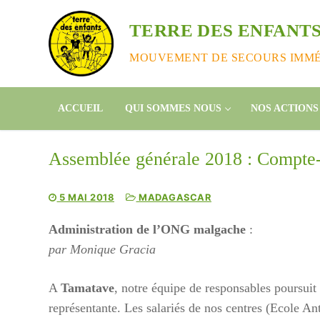
Aller
au
TERRE DES ENFANTS
contenu
MOUVEMENT DE SECOURS IMMÉD
ACCUEIL
QUI SOMMES NOUS
NOS ACTIONS
Assemblée générale 2018 : Compte-
5 MAI 2018
MADAGASCAR
Administration de l’ONG malgache
:
par Monique Gracia
A
Tamatave
, notre équipe de responsables poursuit
représentante. Les salariés de nos centres (Ecole 