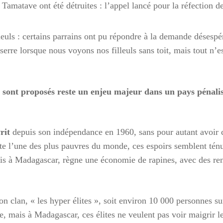
Tamatave ont été détruites : l’appel lancé pour la réfection d
leuls : certains parrains ont pu répondre à la demande désespér
 serre lorsque nous voyons nos filleuls sans toit, mais tout n’
sont proposés reste un enjeu majeur dans un pays pénalisé 
rit
depuis son indépendance en 1960, sans pour autant avoir c
ste l’une des plus pauvres du monde, ces espoirs semblent ténu
is à Madagascar, règne une économie de rapines, avec des rente
on clan, « les hyper élites », soit environ 10 000 personnes s
e, mais à Madagascar, ces élites ne veulent pas voir maigrir l