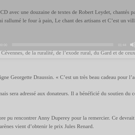
 CD avec une douzaine de textes de Robert Leydet, chantés par l
rallumé le four à pain, Le chant des artisans et C’est un vill
00:00
01:44
s Cévennes, de la ruralité, de l’exode rural, du Gard et de ce
ligne Georgette Draussin. « C’est un très beau cadeau pour l’
ais sera adressé aux donateurs. Il a bénéficié du soutien du c
re pu rencontrer Anny Duperey pour la remercier. Ce devrait ê
rènes vient d’obtenir le prix Jules Renard.