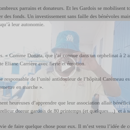
 nombreux parrains et donateurs. Et les Gardois se mobilisent 
olter des fonds. Un investissement sans faille des bénévoles m
usqu’à leur autonomie.
es. « Comme Donata, que j’ai connue dans un orphelinat à 2 a
e Eliane Carrière avec fierté et émotion.
e responsable de l’unité antidouleur de l’hôpital Carémeau e
remettre en marche ».
ment heureuses d’apprendre que leur association allait bénéfici
ble relieur doreur gardois de 80 printemps (et quelques…) et à
u envie de faire quelque chose pour eux. Il m’est venu l’idée 