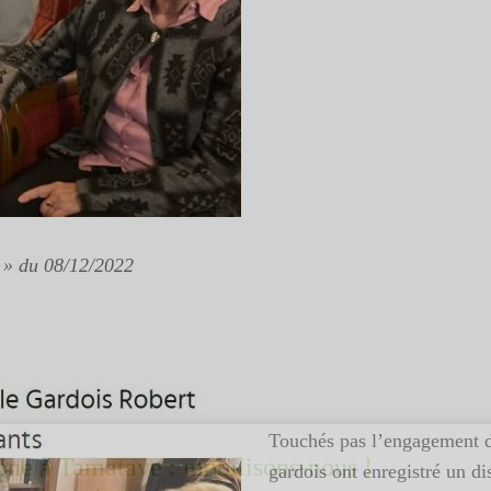
» du 08/12/2022
Touchés pas l’engagement de 
one à Tamatave : mobilisons-nous !
gardois ont enregistré un d