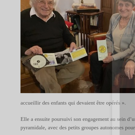
Pour ai
cyclon
https:
enfant
Vous p
Mme P
ou nous
contac
Lecte
vidéo
accueillir des enfants qui devaient être opérés ».
Elle a ensuite poursuivi son engagement au sein d’un
pyramidale, avec des petits groupes autonomes pour 