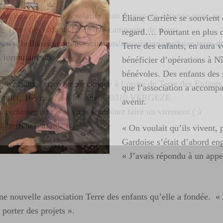
der nos enfants, nos salariés, nos centres en détresse suite au
Éliane Carrière se souvien
e, Terre des enfants lance une campagne de dons:
regard…. Pourtant en plus d
//www.helloasso.com/associations/association-gardoise-terre-d
Terre des enfants, en aura
s/formulaires/5
bénéficier d’opérations à N
bénévoles. Des enfants des 
ouvez aussi envoyer un chèque à l’ordre de Terre des Enfants
que l’association a accompa
oulet, 165 rue Jean Monnet, 30310 VERGEZE
avenir.
 réclamer un rib si vous souhaitez faire un virement ( à
t@terredesenfants.fr)
« On voulait qu’ils vivent, 
Gardoise s’était d’abord e
ur
« J’avais répondu à un appel
e nouvelle association Terre des enfants qu’elle a fondée. « 
porter des projets ».