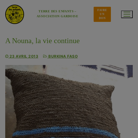
Aller
au
FAIRE
contenu
TERRE DES ENFANTS –
UN
ASSOCIATION GARDOISE
DON
A Nouna, la vie continue
23 AVRIL 2013
BURKINA FASO