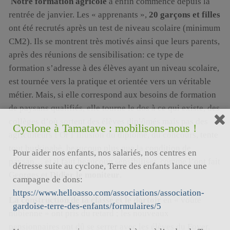
Notre formation agricole
a enfin commencé depuis la
rentrée de janvier. Les « apprenants »,
20 garçons et filles
ont été recrutés après un test de niveau scolaire (minimum
CM2). Ils se montrent très motivés ainsi que leurs parents,
après des réunions de sensibilisation: ce type de
formation s’adresse à des élèves ayant un niveau scolaire,
est tournée vers la pratique et orientée vers un véritable
métier. Mais, si elle correspond aux besoins de formation
de paysans qualifiés, elle tourne le dos à ce qui existe, des
collèges d’où sortent des élèves diplômés mais pas des
Cyclone à Tamatave : mobilisons-nous !
agriculteurs ! Or l’illusion du diplôme, du concours, tente
tout burkinabè, beaucoup plus que la condition de
Pour aider nos enfants, nos salariés, nos centres en
paysan… et il faut beaucoup sensibiliser, comme l’ont fait
détresse suite au cyclone, Terre des enfants lance une
Georges et
Didier le moniteur
.
campagne de dons:
https://www.helloasso.com/associations/association-
La construction de la classe et le dortoir
en « voûte
gardoise-terre-des-enfants/formulaires/5
nubienne » ont pris du retard ; les nouveaux
pensionnaires ont dû se serrer avec les élèves du Foyer,