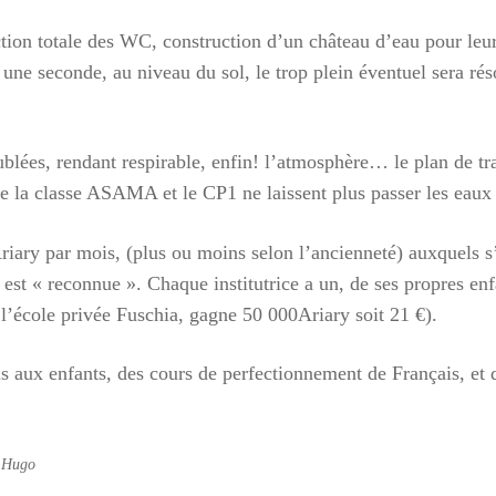
on totale des WC, construction d’un château d’eau pour leur e
une seconde, au niveau du sol, le trop plein éventuel sera réso
lées, rendant respirable, enfin! l’atmosphère… le plan de trav
tre la classe ASAMA et le CP1 ne laissent plus passer les eau
riary par mois, (plus ou moins selon l’ancienneté) auxquels s
00:00
01:44
 est « reconnue ». Chaque institutrice a un, de ses propres en
 l’école privée Fuschia, gagne 50 000Ariary soit 21 €).
aux enfants, des cours de perfectionnement de Français, et d
 Hugo