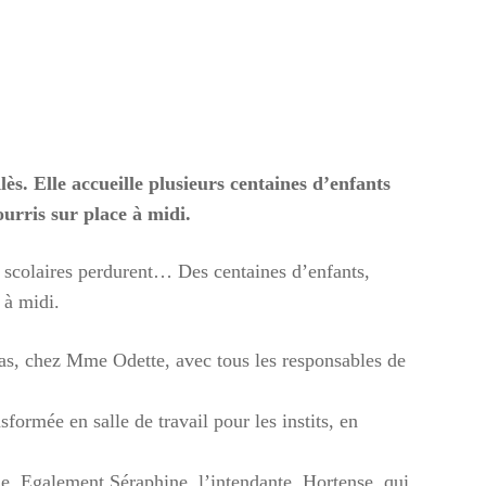
es-
s. Elle accueille plusieurs centaines d’enfants
urris sur place à midi.
, chez
s scolaires perdurent… Des centaines d’enfants,
 à midi.
repas, chez Mme Odette, avec tous les responsables de
formée en salle de travail pour les instits, en
ine. Egalement Séraphine, l’intendante, Hortense, qui