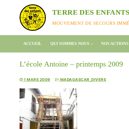
Aller
au
TERRE DES ENFANTS
contenu
MOUVEMENT DE SECOURS IMMÉD
ACCUEIL
QUI SOMMES NOUS
NOS ACTIONS
L’école Antoine – printemps 2009
1 MARS 2009
MADAGASCAR_DIVERS