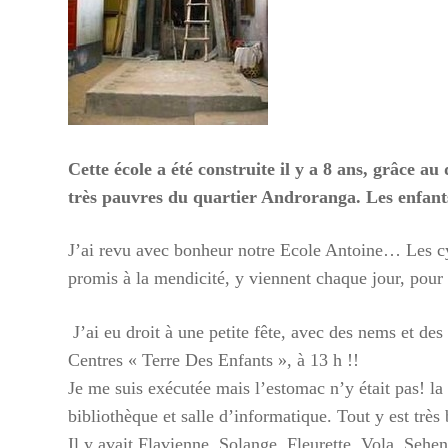
Cycl
Pour ai
cyclon
https:
Cette école a été construite il y a 8 ans, grâce 
enfant
très pauvres du quartier Androranga. Les enfants
Vous p
J’ai revu avec bonheur notre Ecole Antoine… Les cyc
Mme P
promis à la mendicité, y viennent chaque jour, pour y
ou nous
contac
J’ai eu droit à une petite fête, avec des nems et des
Centres « Terre Des Enfants », à 13 h !!
Lecte
Je me suis exécutée mais l’estomac n’y était pas! la 
vidéo
bibliothèque et salle d’informatique. Tout y est très 
Il y avait Flavienne, Solange, Fleurette, Vola, Sehe