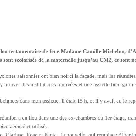
one à Tamatave : mobilisons-nous !
der nos enfants, nos salariés, nos centres en détresse suite au
e, Terre des enfants lance une campagne de dons:
//www.helloasso.com/associations/association-gardoise-terre-d
au don testamentaire de feue Madame Camille Michelon, d’Alè
s/formulaires/5
 sont scolarisés de la maternelle jusqu’au CM2, et sont no
ouvez aussi envoyer un chèque à l’ordre de Terre des Enfants
lones saisonnier ont bien noirci la façade, mais les réussite
oulet, 165 rue Jean Monnet, 30310 VERGEZE
 trouver des institutrices motivées et une assiette bien garnie
 réclamer un rib si vous souhaitez faire un virement ( à
t@terredesenfants.fr)
 beignets dans mon assiette, il était 15 h, et il y avait eu le 
ur
réunion a eu lieu dans une des ex-chambres du 1er étage, trans
bien agencé et utilisé.
no, Clarisse, Rose et Fanja , la nouvelle, qui remplace Albert