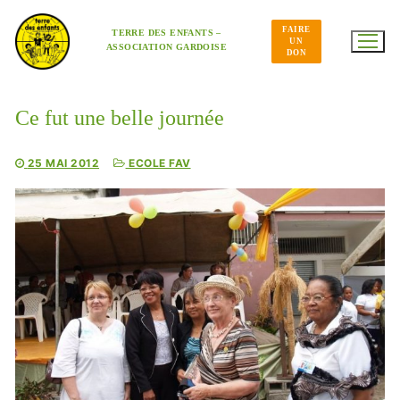
Aller
au
FAIRE
contenu
TERRE DES ENFANTS –
UN
ASSOCIATION GARDOISE
DON
Ce fut une belle journée
25 MAI 2012
ECOLE FAV